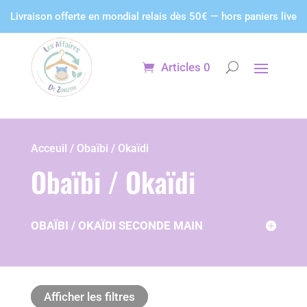
Panneau de gestion des cookies
Livraison offerte en mondial relais dès 50€ — hors paniers live
Articles 0
Acceuil / Obaïbi / Okaïdi
Obaïbi / Okaïdi
OBAÏBI / OKAÏDI SECONDE MAIN
Afficher les filtres