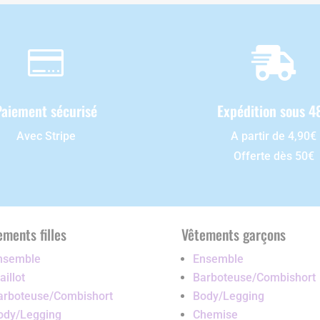


Paiement sécurisé
Expédition sous 4
Avec Stripe
A partir de 4,90€
Offerte dès 50€
ements filles
Vêtements garçons
nsemble
Ensemble
illot
Barboteuse/Combishort
arboteuse/Combishort
Body/Legging
ody/Legging
Chemise