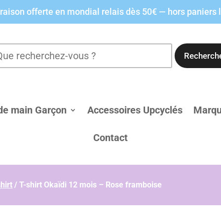
raison offerte en mondial relais dès 50€ — hors paniers 
Recherch
de main Garçon
Accessoires Upcyclés
Marq
Contact
hirt
/
T-shirt Okaïdi 12 mois – Rose framboise