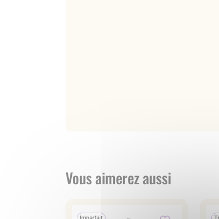
Vous aimerez aussi
Imparfait
T