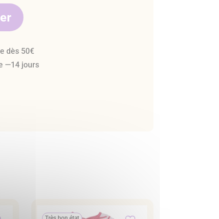
ier
te dès 50€
e —14 jours
Très bon état