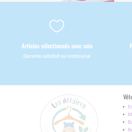

Articles sélectionnés avec soin
Garantis satisfait ou remboursé
Vêt
E
Ma
B
B