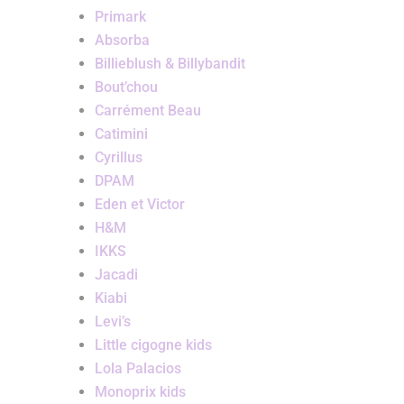
Primark
Absorba
Billieblush & Billybandit
Bout’chou
Carrément Beau
Catimini
Cyrillus
DPAM
Eden et Victor
H&M
IKKS
Jacadi
Kiabi
Levi’s
Little cigogne kids
Lola Palacios
Monoprix kids