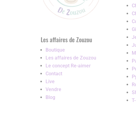
C
C
C
G
J
Les affaires de Zouzou
J
Boutique
M
Les affaires de Zouzou
P
Le concept Re-aimer
P
Contact
P
Live
R
Vendre
S
Blog
T-