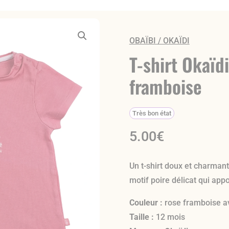
OBAÏBI / OKAÏDI
T-shirt Okaïd
framboise
Très bon état
5.00
€
Un t-shirt doux et charmant
motif poire délicat qui app
Couleur :
rose framboise av
Taille :
12 mois