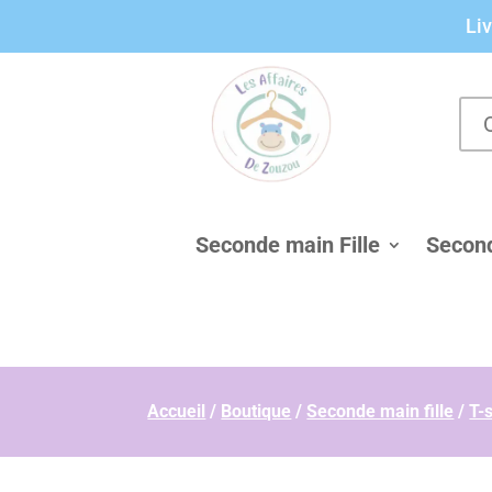
Panneau de gestion des cookies
Liv
Seconde main Fille
Secon
Accueil
/
Boutique
/
Seconde main fille
/
T-s