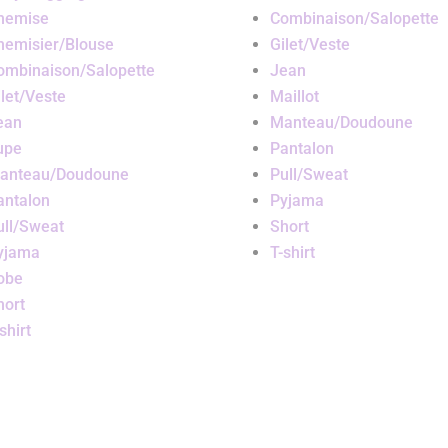
hemise
Combinaison/Salopette
hemisier/Blouse
Gilet/Veste
ombinaison/Salopette
Jean
ilet/Veste
Maillot
ean
Manteau/Doudoune
upe
Pantalon
anteau/Doudoune
Pull/Sweat
antalon
Pyjama
ull/Sweat
Short
yjama
T-shirt
obe
hort
shirt