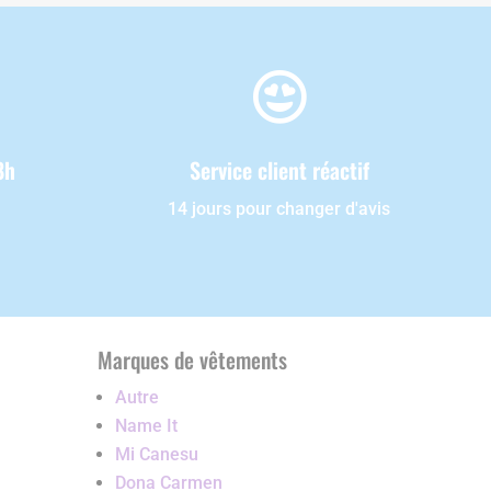

8h
Service client réactif
14 jours pour changer d'avis
Marques de vêtements
Autre
Name It
Mi Canesu
Dona Carmen