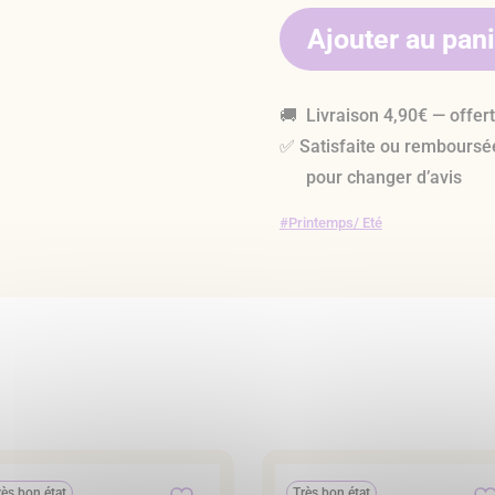
Ajouter au pan
🚚 Livraison 4,90€ — offer
✅ Satisfaite ou remboursé
pour changer d’avis
Printemps/ Eté
rès bon état
Très bon état