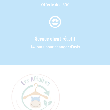
Offerte dès 50€

Service client réactif
14 jours pour changer d'avis