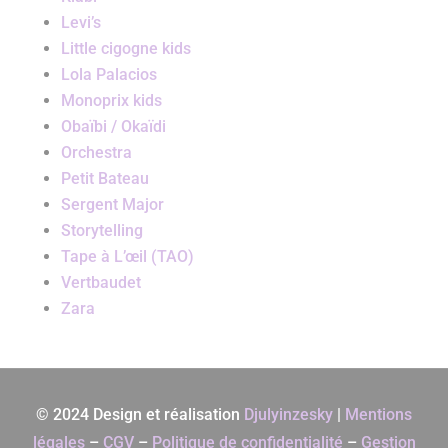
Levi’s
Little cigogne kids
Lola Palacios
Monoprix kids
Obaïbi / Okaïdi
Orchestra
Petit Bateau
Sergent Major
Storytelling
Tape à L’œil (TAO)
Vertbaudet
Zara
© 2024 Design et réalisation
Djulyinzesky
|
Mentions
légales
–
CGV
–
Politique de confidentialité
–
Gestion