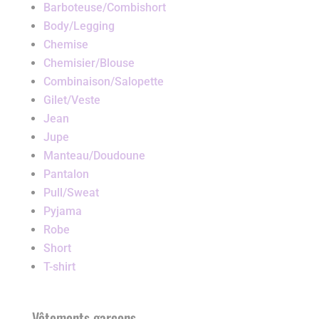
Barboteuse/Combishort
Body/Legging
Chemise
Chemisier/Blouse
Combinaison/Salopette
Gilet/Veste
Jean
Jupe
Manteau/Doudoune
Pantalon
Pull/Sweat
Pyjama
Robe
Short
T-shirt
Vêtements garçons