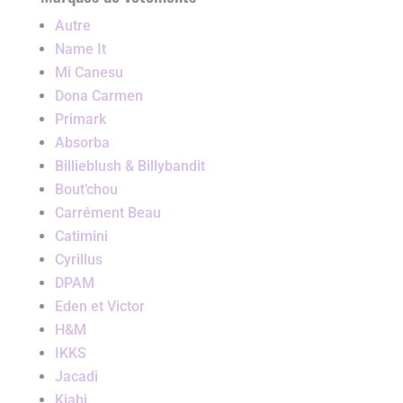
Autre
Name It
Mi Canesu
Dona Carmen
Primark
Absorba
Billieblush & Billybandit
Bout’chou
Carrément Beau
Catimini
Cyrillus
DPAM
Eden et Victor
H&M
IKKS
Jacadi
Kiabi