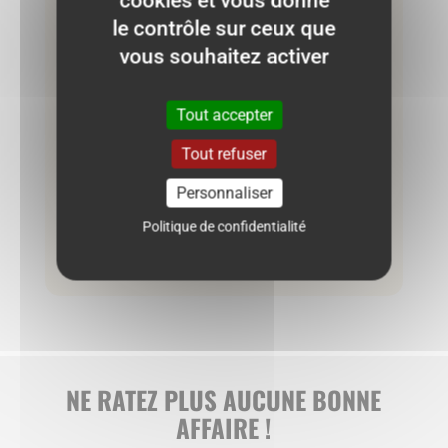
cookies et vous donne
le contrôle sur ceux que
vous souhaitez activer
Tout accepter
Pantalon Cyrillus 12 mois – marine
Tout refuser
Personnaliser
10.00
€
Politique de confidentialité
Ajouter au panier
NE RATEZ PLUS AUCUNE BONNE
AFFAIRE !