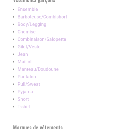
Ensemble
Barboteuse/Combishort
Body/Legging
Chemise
Combinaison/Salopette
Gilet/Veste
Jean
Maillot
Manteau/Doudoune
Pantalon
Pull/Sweat
Pyjama
Short
T-shirt
Marques de vêtements