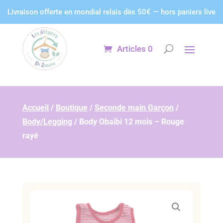
Panneau de gestion des cookies
Livraison offerte en mondial relais dès 50€ — hors paniers live
Articles 0
Accueil
/
Boutique
/
Seconde main Garçon
/
Body/Legging
/
Body Obaïbi 12 mois – Rouge
rayé