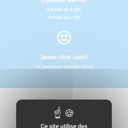
A partir de 4,90€
Offerte dès 50€

Service client réactif
14 jours pour changer d'avis
Ce site utilise des