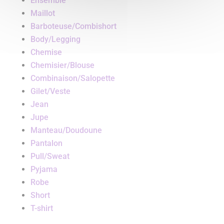
Ensemble
Maillot
Barboteuse/Combishort
Body/Legging
Chemise
Chemisier/Blouse
Combinaison/Salopette
Gilet/Veste
Jean
Jupe
Manteau/Doudoune
Pantalon
Pull/Sweat
Pyjama
Robe
Short
T-shirt