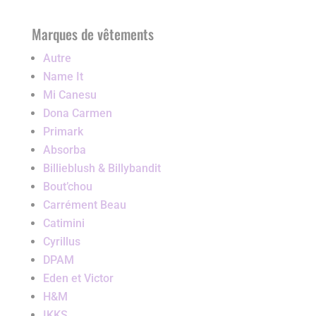
Marques de vêtements
Autre
Name It
Mi Canesu
Dona Carmen
Primark
Absorba
Billieblush & Billybandit
Bout’chou
Carrément Beau
Catimini
Cyrillus
DPAM
Eden et Victor
H&M
IKKS