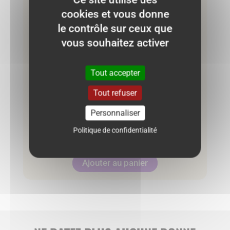
cookies et vous donne
le contrôle sur ceux que
vous souhaitez activer
Tout accepter
Tout refuser
Blouse WE 9/10 ans – Lila
Personnaliser
Politique de confidentialité
9.00
€
Ajouter au panier