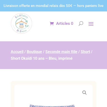
Panneau de gestion des cookies
Livraison offerte en mondial relais dès 50€ — hors paniers live
Articles 0
Accueil
/
Boutique
/
Seconde main fille
/
Short
/
Short Okaïdi 10 ans – Bleu, imprimé