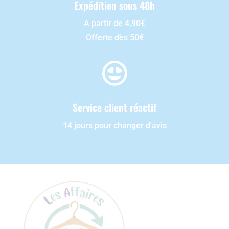
Expédition sous 48h
A partir de 4,90€
Offerte dès 50€

Service client réactif
14 jours pour changer d'avis