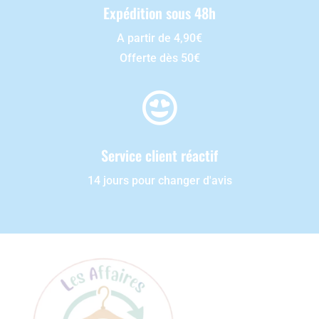
Expédition sous 48h
A partir de 4,90€
Offerte dès 50€

Service client réactif
14 jours pour changer d'avis