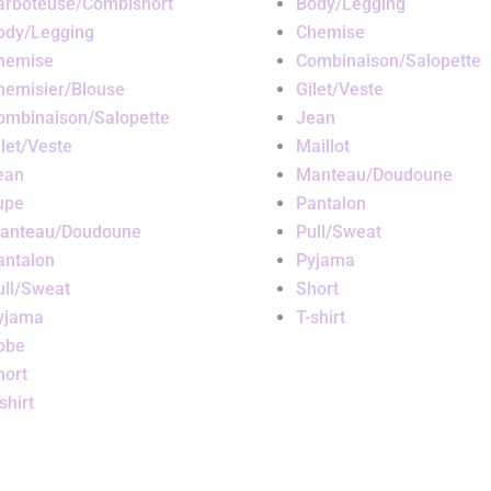
arboteuse/Combishort
Body/Legging
ody/Legging
Chemise
hemise
Combinaison/Salopette
hemisier/Blouse
Gilet/Veste
ombinaison/Salopette
Jean
ilet/Veste
Maillot
ean
Manteau/Doudoune
upe
Pantalon
anteau/Doudoune
Pull/Sweat
antalon
Pyjama
ull/Sweat
Short
yjama
T-shirt
obe
hort
shirt