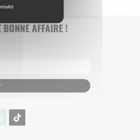
ntialité
 BONNE AFFAIRE !
r