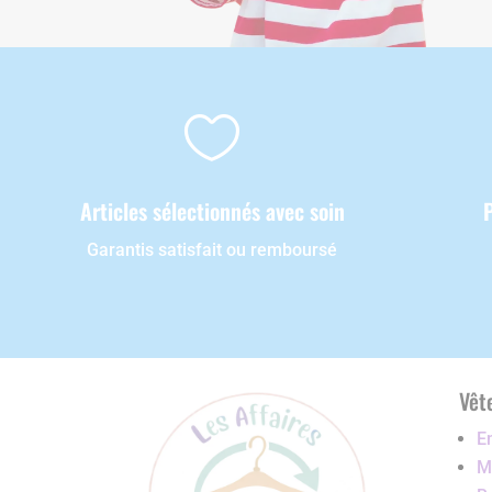

Articles sélectionnés avec soin
Garantis satisfait ou remboursé
Vêt
E
Ma