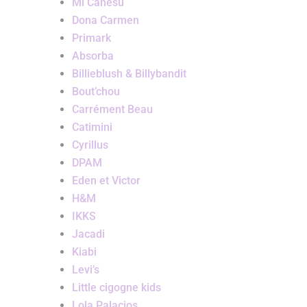
Mi Canesu
Dona Carmen
Primark
Absorba
Billieblush & Billybandit
Bout’chou
Carrément Beau
Catimini
Cyrillus
DPAM
Eden et Victor
H&M
IKKS
Jacadi
Kiabi
Levi’s
Little cigogne kids
Lola Palacios