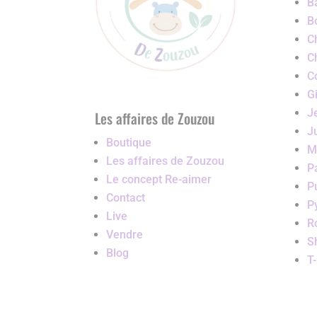
B
B
C
C
C
G
J
Les affaires de Zouzou
J
Boutique
M
Les affaires de Zouzou
P
Le concept Re-aimer
P
Contact
P
Live
R
Vendre
S
Blog
T-