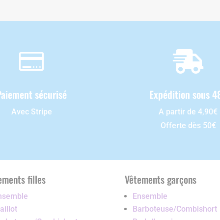


Paiement sécurisé
Expédition sous 4
Avec Stripe
A partir de 4,90€
Offerte dès 50€
ements filles
Vêtements garçons
nsemble
Ensemble
illot
Barboteuse/Combishort