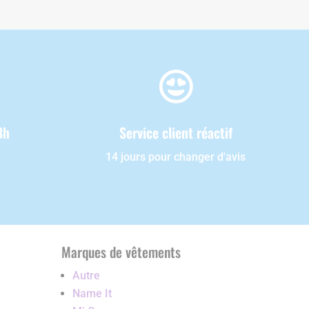

8h
Service client réactif
14 jours pour changer d'avis
Marques de vêtements
Autre
Name It