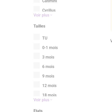
Catimini
Cyrillus
Voir plus
DPAM
Tailles
Dona Carmen
TU
Eden et Victor
V
0-1 mois
H&M
3 mois
IKKS
6 mois
Jacadi
9 mois
Kiabi
12 mois
Levi’s
18 mois
Little cigogne kids
Voir plus
24 mois
Lola Palacios
Etats