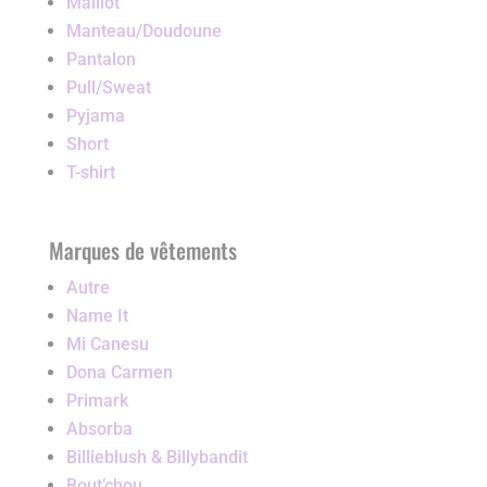
Maillot
Manteau/Doudoune
Pantalon
Pull/Sweat
Pyjama
Short
T-shirt
Marques de vêtements
Autre
Name It
Mi Canesu
Dona Carmen
Primark
Absorba
Billieblush & Billybandit
Bout’chou