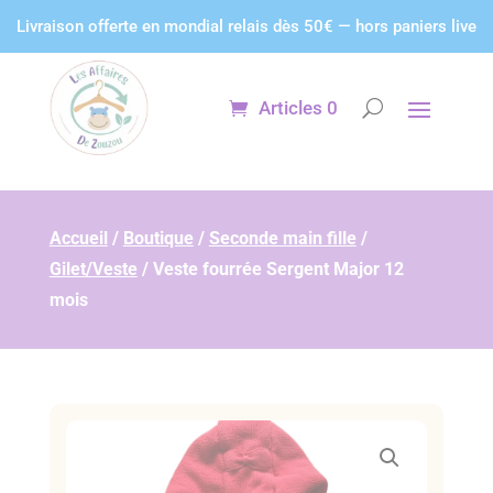
Panneau de gestion des cookies
Livraison offerte en mondial relais dès 50€ — hors paniers live
Articles 0
Accueil
/
Boutique
/
Seconde main fille
/
Gilet/Veste
/
Veste fourrée Sergent Major 12
mois