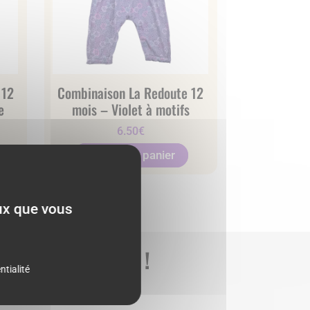
 12
Combinaison La Redoute 12
e
mois – Violet à motifs
6.50
€
Ajouter au panier
eux que vous
 BONNE AFFAIRE !
ntialité