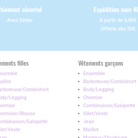
Paiement sécurisé
Expédition sous 4
Avec Stripe
A partir de 4,90€
Offerte dès 50€
ements filles
Vêtements garçons
nsemble
Ensemble
illot
Barboteuse/Combishort
arboteuse/Combishort
Body/Legging
ody/Legging
Chemise
hemise
Combinaison/Salopette
hemisier/Blouse
Gilet/Veste
ombinaison/Salopette
Jean
ilet/Veste
Maillot
ean
Manteau/Doudoune