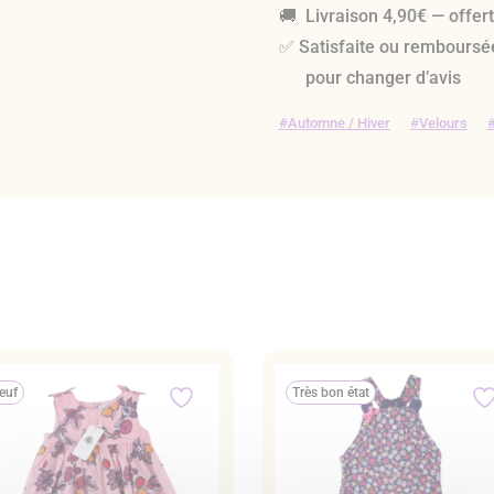
🚚 Livraison 4,90€ — offer
✅ Satisfaite ou remboursé
pour changer d’avis
Automne / Hiver
Velours
euf
Très bon état