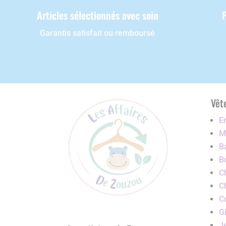
Articles sélectionnés avec soin
Garantis satisfait ou remboursé
Vêt
E
Ma
B
B
C
C
C
G
J