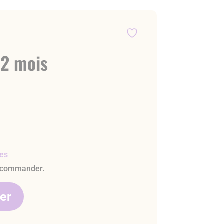
12 mois
les
 commander.
ier