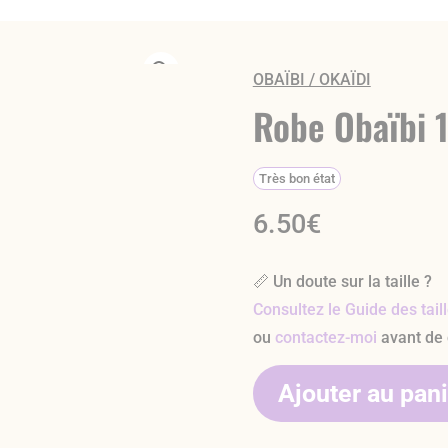
OBAÏBI / OKAÏDI
Robe Obaïbi 
Très bon état
6.50
€
📏 Un doute sur la taille ?
Consultez le Guide des tail
ou
contactez-moi
avant de
Ajouter au pan