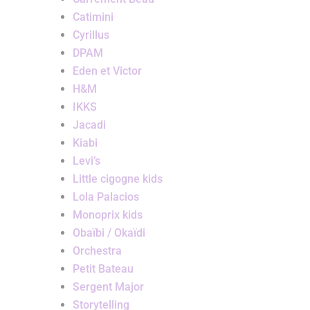
Catimini
Cyrillus
DPAM
Eden et Victor
H&M
IKKS
Jacadi
Kiabi
Levi’s
Little cigogne kids
Lola Palacios
Monoprix kids
Obaïbi / Okaïdi
Orchestra
Petit Bateau
Sergent Major
Storytelling