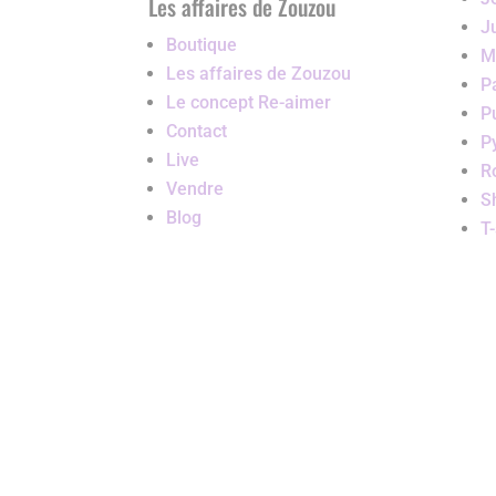
Les affaires de Zouzou
J
Boutique
M
Les affaires de Zouzou
P
Le concept Re-aimer
P
Contact
P
Live
R
Vendre
S
Blog
T-