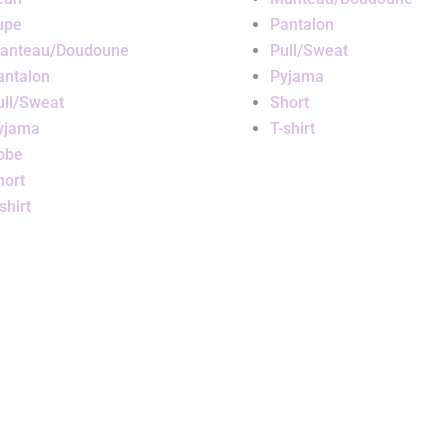
upe
Pantalon
anteau/Doudoune
Pull/Sweat
antalon
Pyjama
ull/Sweat
Short
yjama
T-shirt
obe
hort
shirt