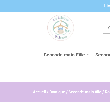
Panneau de gestion des cookies
Liv
Seconde main Fille
Secon
Accueil
/
Boutique
/
Seconde main fille
/
Ro