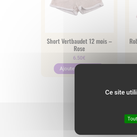
Short Vertbaudet 12 mois –
Ro
Rose
6.50
€
Ajouter au panier
Ce site uti
Tout