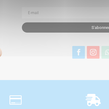
S'abonne

