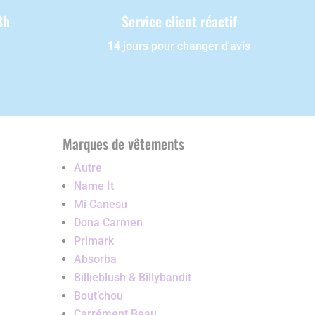
8h
Service client réactif
14 jours pour changer d'avis
Marques de vêtements
Autre
Name It
Mi Canesu
Dona Carmen
Primark
Absorba
Billieblush & Billybandit
Bout’chou
Carrément Beau