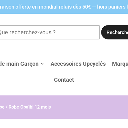
raison offerte en mondial relais dès 50€ — hors paniers 
Recherch
de main Garçon
Accessoires Upcyclés
Marq
Contact
be
/
Robe Obaïbi 12 mois