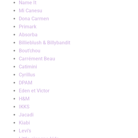
Name It
Mi Canesu
Dona Carmen
Primark
Absorba
Billieblush & Billybandit
Bout’chou
Carrément Beau
Catimini
Cyrillus
DPAM
Eden et Victor
H&M
IKKS
Jacadi
Kiabi
Levi’s