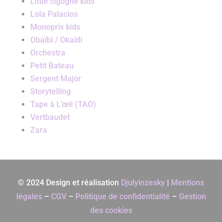
Little cigogne kids
Lola Palacios
Monoprix kids
Obaïbi / Okaïdi
Orchestra
Petit Bateau
Sergent Major
Storytelling
Tape à L’œil (TAO)
Vertbaudet
Zara
© 2024 Design et réalisation
Djulyinzesky
|
Mentions
légales
–
CGV
–
Politique de confidentialité
–
Gestion
des cookies