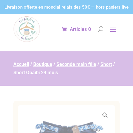
Panneau de gestion des cookies
Livraison offerte en mondial relais dès 50€ — hors paniers live
Articles 0
Accueil
/
Boutique
/
Seconde main fille
/
Short
/
Short Obaïbi 24 mois