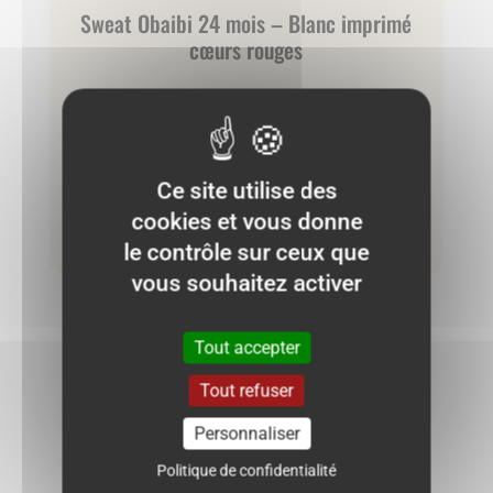
Sweat Obaibi 24 mois – Blanc imprimé
cœurs rouges
5.00
€
Neuf :
17.99 €
Ce site utilise des
cookies et vous donne
Ajouter au panier
le contrôle sur ceux que
vous souhaitez activer
Tout accepter
NE RATEZ PLUS AUCUNE BONNE
Tout refuser
AFFAIRE !
Personnaliser
Politique de confidentialité