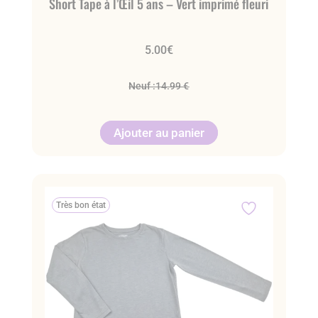
Short Tape à l’Œil 5 ans – Vert imprimé fleuri
5.00
€
Neuf :
14.99 €
Ajouter au panier
Très bon état