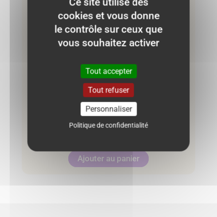
Ce site utilise des
cookies et vous donne
le contrôle sur ceux que
vous souhaitez activer
Tout accepter
Tout refuser
Blouse LC Kids 2 ans – bleu à motifs
Personnaliser
Politique de confidentialité
7.00
€
Ajouter au panier