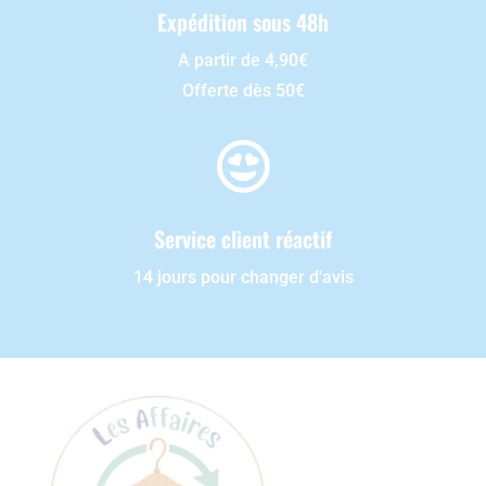
Expédition sous 48h
A partir de 4,90€
Offerte dès 50€

Service client réactif
14 jours pour changer d'avis