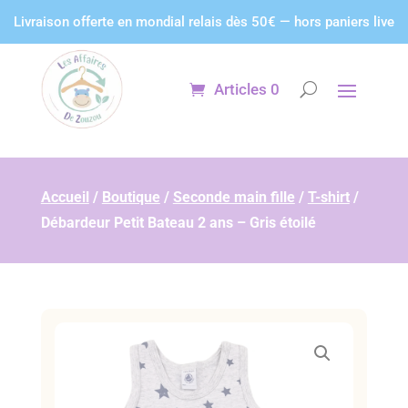
Panneau de gestion des cookies
Livraison offerte en mondial relais dès 50€ — hors paniers live
Articles 0
Accueil
/
Boutique
/
Seconde main fille
/
T-shirt
/
Débardeur Petit Bateau 2 ans – Gris étoilé