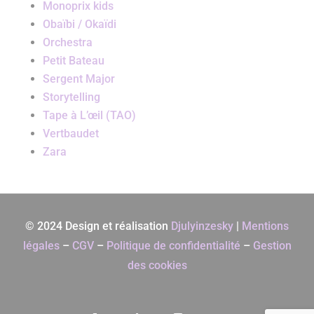
Monoprix kids
Obaïbi / Okaïdi
Orchestra
Petit Bateau
Sergent Major
Storytelling
Tape à L’œil (TAO)
Vertbaudet
Zara
© 2024 Design et réalisation
Djulyinzesky
|
Mentions
légales
–
CGV
–
Politique de confidentialité
–
Gestion
des cookies