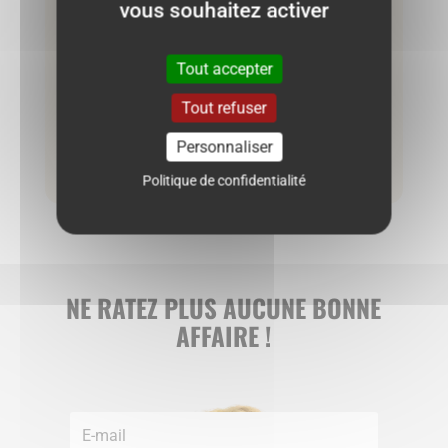
vous souhaitez activer
Veste Orchestra 6 mois – Pilou Pilou
Rose
Tout accepter
Tout refuser
5.50
€
Personnaliser
Ajouter au panier
Politique de confidentialité
NE RATEZ PLUS AUCUNE BONNE
AFFAIRE !