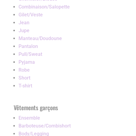
Combinaison/Salopette
Gilet/Veste
Jean
Jupe
Manteau/Doudoune
Pantalon
Pull/Sweat
Pyjama
Robe
Short
T-shirt
Vêtements garçons
Ensemble
Barboteuse/Combishort
Body/Legging