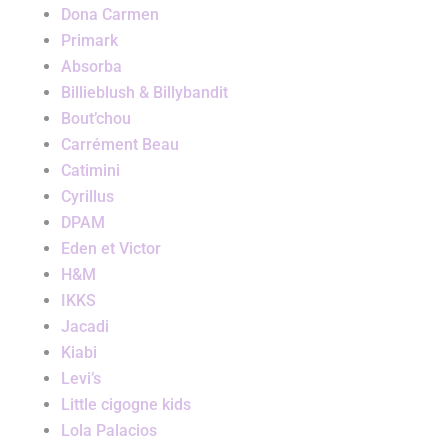
Dona Carmen
Primark
Absorba
Billieblush & Billybandit
Bout’chou
Carrément Beau
Catimini
Cyrillus
DPAM
Eden et Victor
H&M
IKKS
Jacadi
Kiabi
Levi’s
Little cigogne kids
Lola Palacios