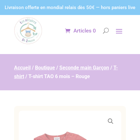
Panneau de gestion des cookies
Livraison offerte en mondial relais dès 50€ — hors paniers live
Articles 0
Accueil
/
Boutique
/
Seconde main Garçon
/
T-
shirt
/
T-shirt TAO 6 mois – Rouge