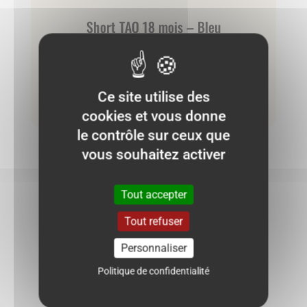
Short TAO 18 mois – Bleu
6.00
€
Ce site utilise des
Ajouter au panier
cookies et vous donne
le contrôle sur ceux que
vous souhaitez activer
NE RATEZ PLUS AUCUNE BONNE
Tout accepter
AFFAIRE !
Tout refuser
Personnaliser
Politique de confidentialité