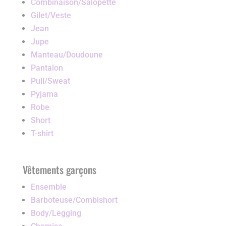
Combinaison/Salopette
Gilet/Veste
Jean
Jupe
Manteau/Doudoune
Pantalon
Pull/Sweat
Pyjama
Robe
Short
T-shirt
Vêtements garçons
Ensemble
Barboteuse/Combishort
Body/Legging