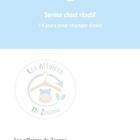
Service client réactif
14 jours pour changer d'avis
Les affaires de Zouzou