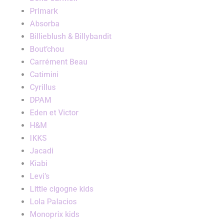
Primark
Absorba
Billieblush & Billybandit
Bout’chou
Carrément Beau
Catimini
Cyrillus
DPAM
Eden et Victor
H&M
IKKS
Jacadi
Kiabi
Levi’s
Little cigogne kids
Lola Palacios
Monoprix kids