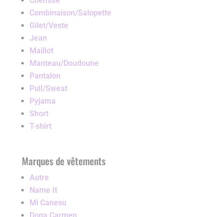
Chemise
Combinaison/Salopette
Gilet/Veste
Jean
Maillot
Manteau/Doudoune
Pantalon
Pull/Sweat
Pyjama
Short
T-shirt
Marques de vêtements
Autre
Name It
Mi Canesu
Dona Carmen