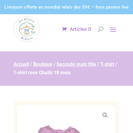
Panneau de gestion des cookies
Livraison offerte en mondial relais dès 50€ — hors paniers live
Articles 0
Accueil
/
Boutique
/
Seconde main fille
/
T-shirt
/
T-shirt rose Obaïbi 18 mois