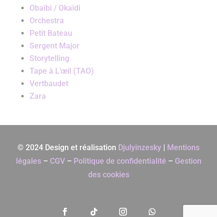
Obaïbi / Okaïdi
Orchestra
Petit Bateau
Sergent Major
Storytelling
Tape à L’œil (TAO)
Vertbaudet
Zara
© 2024 Design et réalisation
Djulyinzesky
|
Mentions
légales
–
CGV
–
Politique de confidentialité
–
Gestion
des cookies