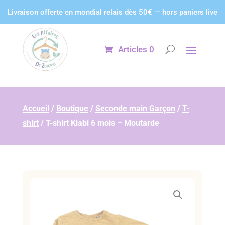
Panneau de gestion des cookies
Livraison offerte en mondial relais dès 50€ — hors paniers live
Articles 0
Accueil
/
Boutique
/
Seconde main Garçon
/
T-
shirt
/
T-shirt Kiabi 6 mois – Moutarde