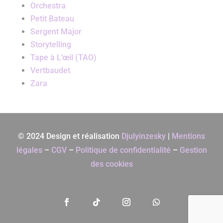
Orchestra
Petit Bateau
Sergent Major
Storytelling
Tape à L’œil (TAO)
Vertbaudet
Zara
© 2024 Design et réalisation
Djulyinzesky
|
Mentions
légales
–
CGV
–
Politique de confidentialité
–
Gestion
des cookies