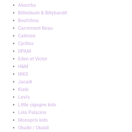
Absorba
Billieblush & Billybandit
Bout’chou
Carrément Beau
Catimini
Cyrillus
DPAM
Eden et Victor
H&M
IKKS
Jacadi
Kiabi
Levi’s
Little cigogne kids
Lola Palacios
Monoprix kids
Obaïbi / Okaïdi