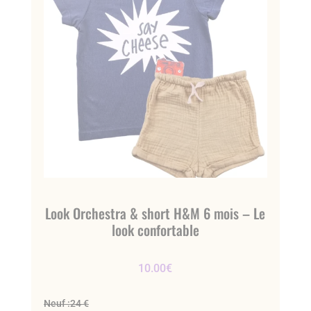
Look Orchestra & short H&M 6 mois – Le
look confortable
10.00
€
Neuf :
24 €