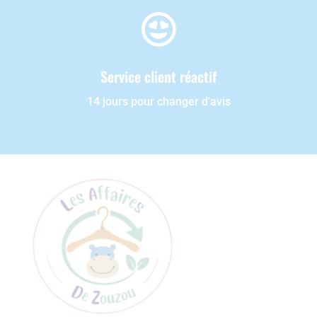

Service client réactif
14 jours pour changer d'avis