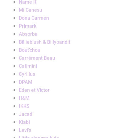
Name It
Mi Canesu
Dona Carmen
Primark
Absorba
Billieblush & Billybandit
Bout’chou
Carrément Beau
Catimini
Cyrillus
DPAM
Eden et Victor
H&M
IKKS
Jacadi
Kiabi
Levi’s