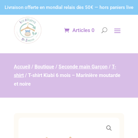
Panneau de gestion des cookies
Livraison offerte en mondial relais dès 50€ — hors paniers live
Articles 0
Accueil
/
Boutique
/
Seconde main Garçon
/
T-
shirt
/
T-shirt Kiabi 6 mois – Marinière moutarde
et noire