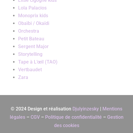
Little cigogne kids
Lola Palacios
Monoprix kids
Obaïbi / Okaïdi
Orchestra
Petit Bateau
Sergent Major
Storytelling
Tape à L’œil (TAO)
Vertbaudet
Zara
© 2024 Design et réalisation
Djulyinzesky
|
Mentions
légales
–
CGV
–
Politique de confidentialité
–
Gestion
des cookies