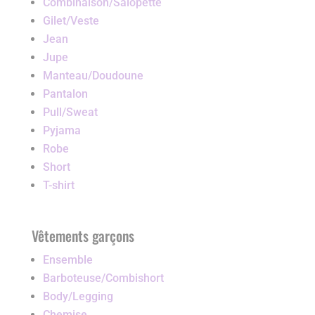
Combinaison/Salopette
Gilet/Veste
Jean
Jupe
Manteau/Doudoune
Pantalon
Pull/Sweat
Pyjama
Robe
Short
T-shirt
Vêtements garçons
Ensemble
Barboteuse/Combishort
Body/Legging
Chemise