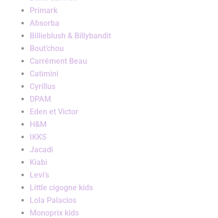
Primark
Absorba
Billieblush & Billybandit
Bout’chou
Carrément Beau
Catimini
Cyrillus
DPAM
Eden et Victor
H&M
IKKS
Jacadi
Kiabi
Levi’s
Little cigogne kids
Lola Palacios
Monoprix kids