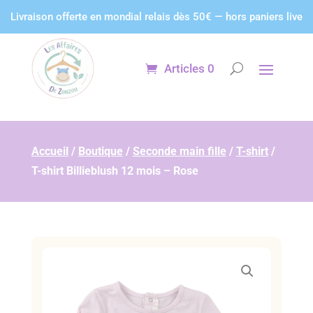
Panneau de gestion des cookies
Livraison offerte en mondial relais dès 50€ — hors paniers live
Articles 0
Accueil
/
Boutique
/
Seconde main fille
/
T-shirt
/
T-shirt Billieblush 12 mois – Rose