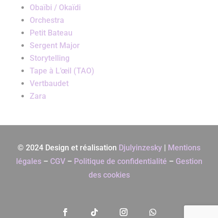
Obaïbi / Okaïdi
Orchestra
Petit Bateau
Sergent Major
Storytelling
Tape à L’œil (TAO)
Vertbaudet
Zara
© 2024 Design et réalisation
Djulyinzesky
|
Mentions
légales
–
CGV
–
Politique de confidentialité
–
Gestion
des cookies