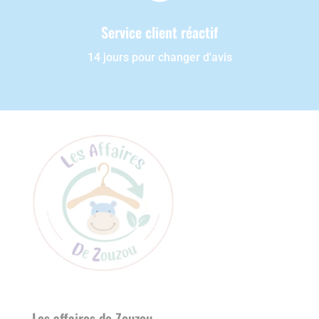
Service client réactif
14 jours pour changer d'avis
Les affaires de Zouzou