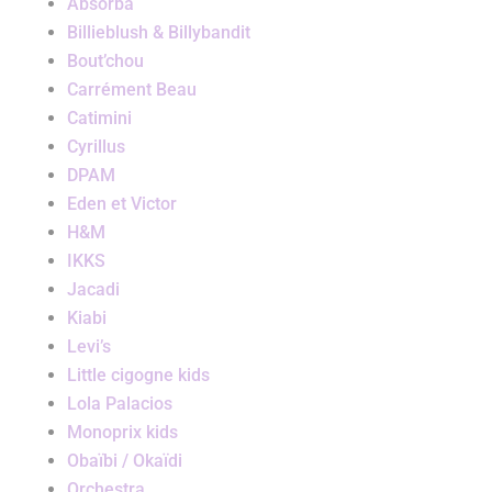
Absorba
Billieblush & Billybandit
Bout’chou
Carrément Beau
Catimini
Cyrillus
DPAM
Eden et Victor
H&M
IKKS
Jacadi
Kiabi
Levi’s
Little cigogne kids
Lola Palacios
Monoprix kids
Obaïbi / Okaïdi
Orchestra