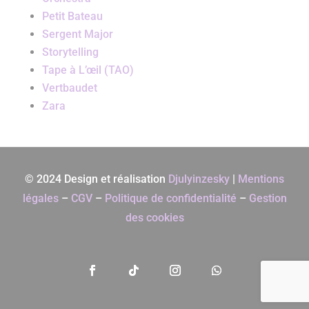
Petit Bateau
Sergent Major
Storytelling
Tape à L’œil (TAO)
Vertbaudet
Zara
© 2024 Design et réalisation
Djulyinzesky
|
Mentions
légales
–
CGV
–
Politique de confidentialité
–
Gestion
des cookies