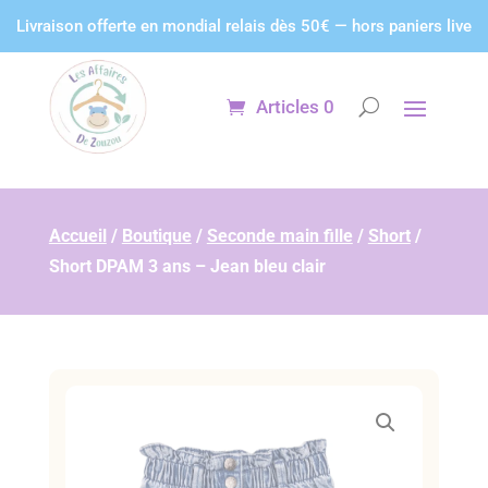
Panneau de gestion des cookies
Livraison offerte en mondial relais dès 50€ — hors paniers live
Articles 0
Accueil
/
Boutique
/
Seconde main fille
/
Short
/
Short DPAM 3 ans – Jean bleu clair