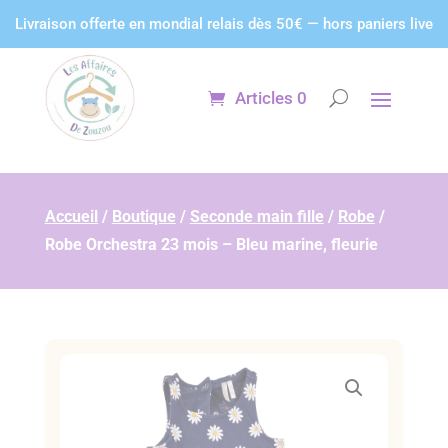
Panneau de gestion des cookies
Livraison offerte en mondial relais dès 50€ — hors paniers live
Articles 0
Accueil
/
Boutique
/
Seconde main fille
/
Robe
/
Robe Orchestra 23 mois – Bleu marine, fleurie