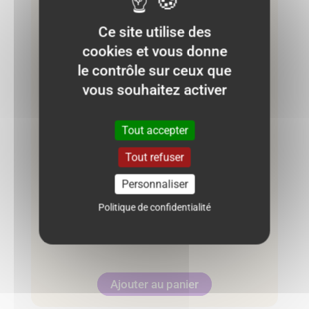
Ce site utilise des
cookies et vous donne
le contrôle sur ceux que
vous souhaitez activer
Tout accepter
Pyjama Okaïdi 2 ans – Bleu marine
Tout refuser
« Explore the Cosmos »
Personnaliser
7.00
€
Politique de confidentialité
Neuf :
19.99 €
Ajouter au panier