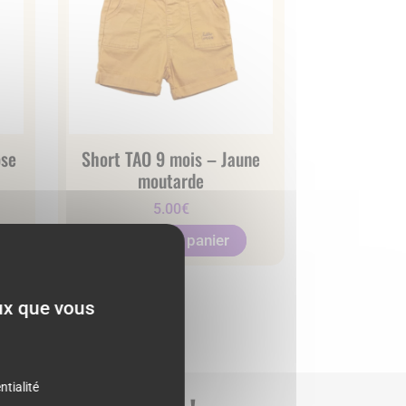
ose
Short TAO 9 mois – Jaune
moutarde
5.00
€
Ajouter au panier
eux que vous
ntialité