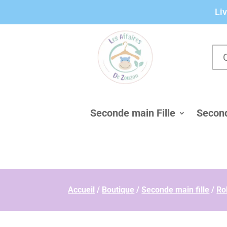
Panneau de gestion des cookies
Liv
Seconde main Fille
Secon
Accueil
/
Boutique
/
Seconde main fille
/
Ro