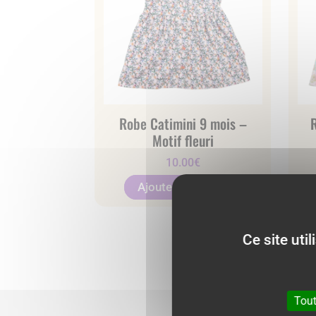
Robe Catimini 9 mois –
Motif fleuri
10.00
€
Neuf
Ajouter au panier
Ce site uti
Tout