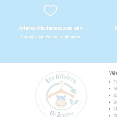

Articles sélectionnés avec soin
Garantis satisfait ou remboursé
Vêt
E
Ma
B
B
C
C