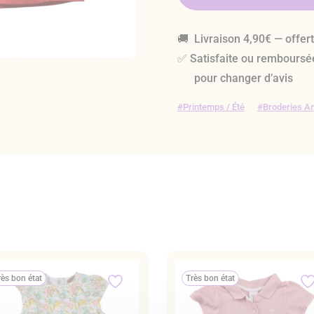
🚚 Livraison 4,90€ — offer
✅ Satisfaite ou remboursé
pour changer d’avis
Printemps / Été
Broderies An
rès bon état
Très bon état