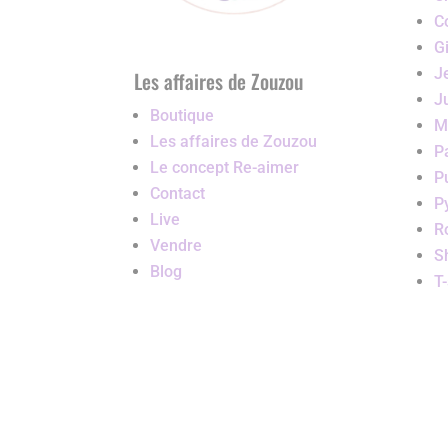
C
G
J
Les affaires de Zouzou
J
Boutique
M
Les affaires de Zouzou
P
Le concept Re-aimer
P
Contact
P
Live
R
Vendre
S
Blog
T-