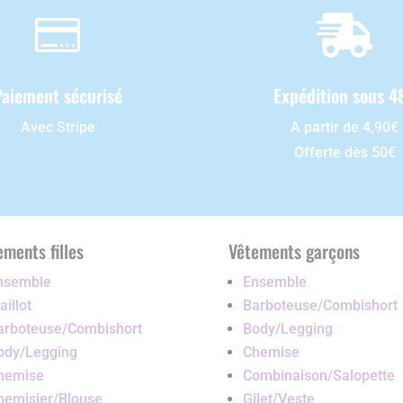


Paiement sécurisé
Expédition sous 4
Avec Stripe
A partir de 4,90€
Offerte dès 50€
ements filles
Vêtements garçons
nsemble
Ensemble
illot
Barboteuse/Combishort
arboteuse/Combishort
Body/Legging
ody/Legging
Chemise
hemise
Combinaison/Salopette
hemisier/Blouse
Gilet/Veste