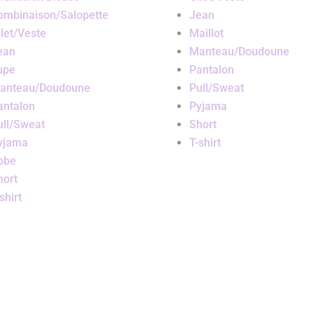
ombinaison/Salopette
Jean
ilet/Veste
Maillot
ean
Manteau/Doudoune
upe
Pantalon
anteau/Doudoune
Pull/Sweat
antalon
Pyjama
ull/Sweat
Short
yjama
T-shirt
obe
hort
shirt