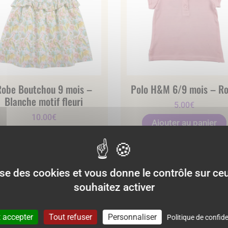
Robe Boutchou 9 mois –
Polo H&M 6/9 mois – R
Blanche motif fleuri
5.00
€
10.00
€
Ajouter au panier
 :
22.99 €
Ajouter au panier
lise des cookies et vous donne le contrôle sur c
souhaitez activer
 accepter
Tout refuser
Personnaliser
Politique de confide