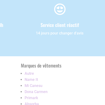

8h
Service client réactif
14 jours pour changer d'avis
Marques de vêtements
Autre
Name It
Mi Canesu
Dona Carmen
Primark
Absorba