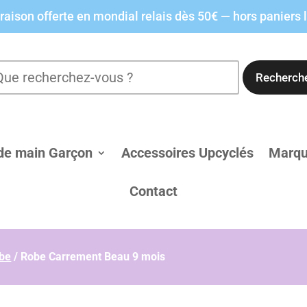
raison offerte en mondial relais dès 50€ — hors paniers 
Recherch
de main Garçon
Accessoires Upcyclés
Marq
Contact
be
/
Robe Carrement Beau 9 mois