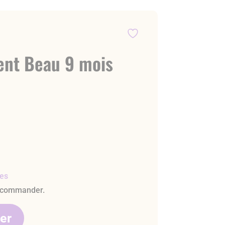
nt Beau 9 mois
les
 commander.
ier