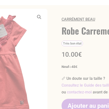
CARRÉMENT BEAU
Robe Carreme
Très bon état
10.00
€
Neuf : 45€
📏 Un doute sur la taille ?
Consultez le Guide des tail
ou
contactez-moi
avant de
Ajouter au pan