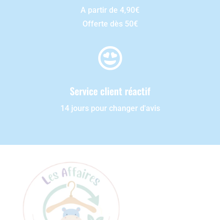
A partir de 4,90€
Offerte dès 50€

Service client réactif
14 jours pour changer d'avis