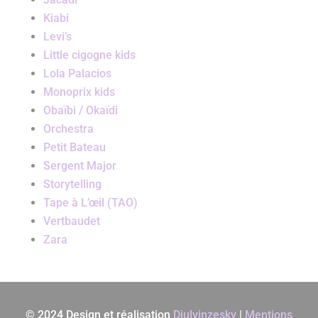
Kiabi
Levi’s
Little cigogne kids
Lola Palacios
Monoprix kids
Obaïbi / Okaïdi
Orchestra
Petit Bateau
Sergent Major
Storytelling
Tape à L’œil (TAO)
Vertbaudet
Zara
© 2024 Design et réalisation
Djulyinzesky
|
Mentions