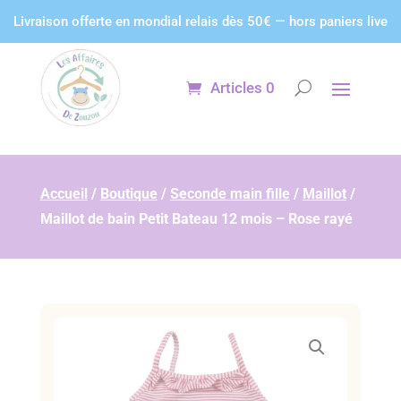
Panneau de gestion des cookies
Livraison offerte en mondial relais dès 50€ — hors paniers live
Articles 0
Accueil
/
Boutique
/
Seconde main fille
/
Maillot
/
Maillot de bain Petit Bateau 12 mois – Rose rayé