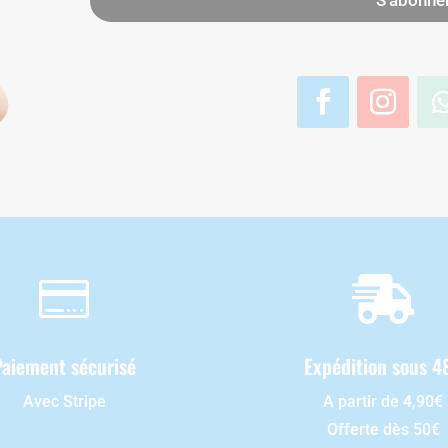
S'abonne


Paiement sécurisé
Expédition sous 4
Avec Stripe
A partir de 4,90€
Offerte dès 50€