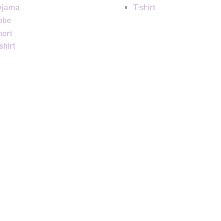
yjama
T-shirt
obe
hort
shirt