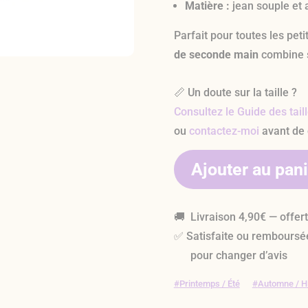
Matière :
jean souple et 
Parfait pour toutes les pet
de seconde main
combine st
📏 Un doute sur la taille ?
Consultez le Guide des tail
ou
contactez-moi
avant de
Ajouter au pan
🚚 Livraison 4,90€ — offer
✅ Satisfaite ou remboursé
pour changer d’avis
Printemps / Été
Automne / H