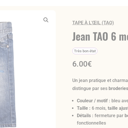
TAPE À L’ŒIL (TAO)
Jean TAO 6 m
Très bon état
6.00
€
Un jean pratique et charma
distingue par ses
broderies
Couleur / motif :
bleu ave
Taille :
6 mois,
taille aju
Détails :
fermeture par
b
fonctionnelles