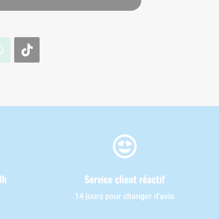
r

8h
Service client réactif
14 jours pour changer d'avis