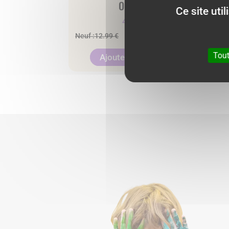
Orange
Ce site uti
4.00
€
Neuf :
12.99 €
Tout
Ajouter au panier