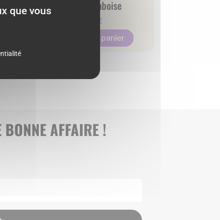
leu
Rose framboise
eux que vous
2.00
€
Ajouter au panier
ntialité
 BONNE AFFAIRE !