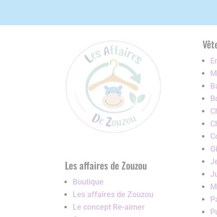
Vêt
E
Ma
B
B
C
C
C
G
J
Les affaires de Zouzou
J
Boutique
M
Les affaires de Zouzou
P
Le concept Re-aimer
P