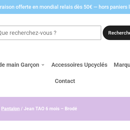
raison offerte en mondial relais dès 50€ — hors paniers 
Recherch
de main Garçon
Accessoires Upcyclés
Marq
Contact
/
Pantalon
/
Jean TAO 6 mois – Brodé