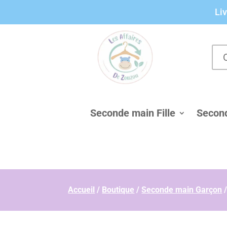
Panneau de gestion des cookies
Liv
Seconde main Fille
Secon
Accueil
/
Boutique
/
Seconde main Garçon