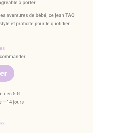
agréable à porter
ites aventures de bébé, ce jean
TAO
yle et praticité pour le quotidien.
les
 commander.
ier
te dès 50€
e —14 jours
iver