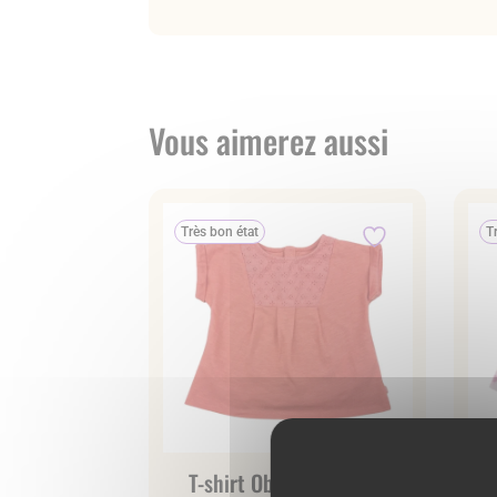
Vous aimerez aussi
Très bon état
T
T-shirt Obaïbi 6 mois –
Ro