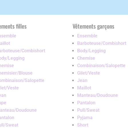
ements filles
Vêtements garçons
nsemble
Ensemble
illot
Barboteuse/Combishort
arboteuse/Combishort
Body/Legging
ody/Legging
Chemise
hemise
Combinaison/Salopette
hemisier/Blouse
Gilet/Veste
ombinaison/Salopette
Jean
ilet/Veste
Maillot
ean
Manteau/Doudoune
upe
Pantalon
anteau/Doudoune
Pull/Sweat
antalon
Pyjama
ull/Sweat
Short