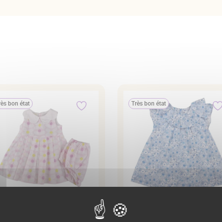
rès bon état
Très bon état
be Jacadi 6 mois – Rose
Robe Jacadi 6 mois –