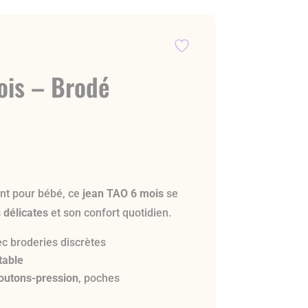
ois – Brodé
nt pour bébé, ce
jean TAO 6 mois
se
 délicates
et son confort quotidien.
c broderies discrètes
stable
outons-pression
, poches