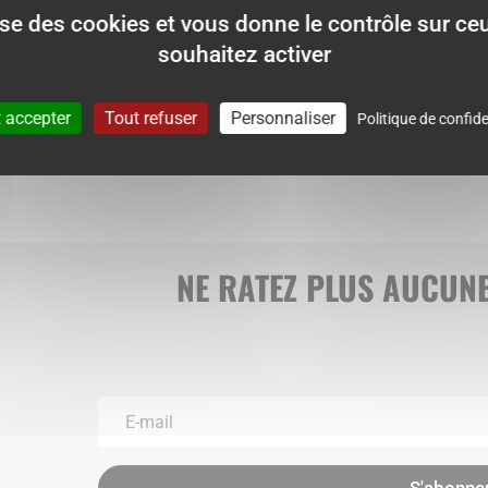
Blanche motif Liberty b
18.00
€
lise des cookies et vous donne le contrôle sur c
18.00
€
souhaitez activer
Ajouter au panier
Ajouter au panier
 accepter
Tout refuser
Personnaliser
Politique de confide
NE RATEZ PLUS AUCUNE