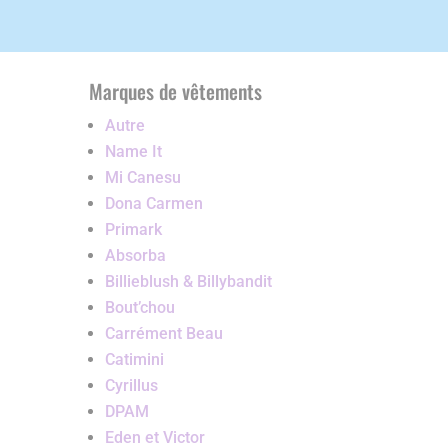
Marques de vêtements
Autre
Name It
Mi Canesu
Dona Carmen
Primark
Absorba
Billieblush & Billybandit
Bout’chou
Carrément Beau
Catimini
Cyrillus
DPAM
Eden et Victor