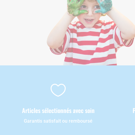

Articles sélectionnés avec soin
Garantis satisfait ou remboursé