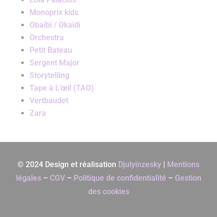
Monoprix kids
Obaïbi / Okaïdi
Orchestra
Petit Bateau
Sergent Major
Storytelling
Tape à L’œil (TAO)
Vertbaudet
Zara
© 2024 Design et réalisation
Djulyinzesky
|
Mentions
légales
–
CGV
–
Politique de confidentialité
–
Gestion
des cookies