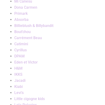
Mi Canesu
Dona Carmen
Primark
Absorba
Billieblush & Billybandit
Bout’chou
Carrément Beau
Catimini
Cyrillus
DPAM
Eden et Victor
H&M
IKKS
Jacadi
Kiabi
Levi’s
Little cigogne kids
Lola Palacios