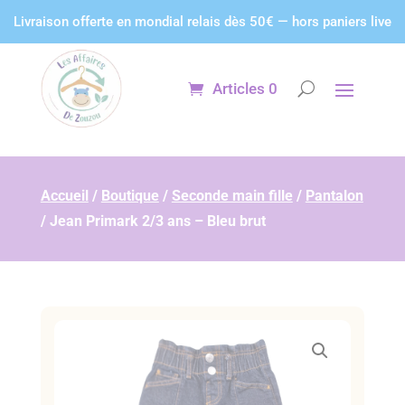
Panneau de gestion des cookies
Livraison offerte en mondial relais dès 50€ — hors paniers live
Articles 0
Accueil
/
Boutique
/
Seconde main fille
/
Pantalon
/
Jean Primark 2/3 ans – Bleu brut