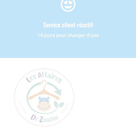

Service client réactif
14 jours pour changer d'avis