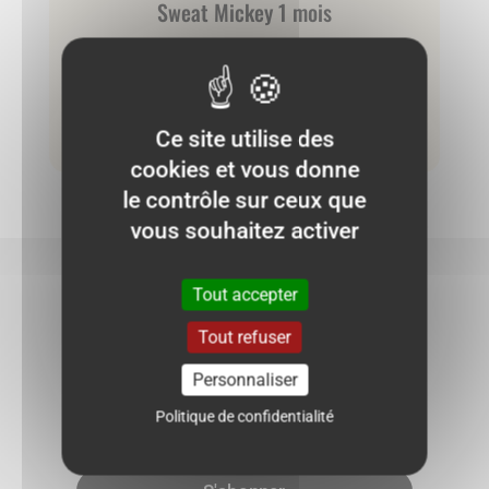
Sweat Mickey 1 mois
4.00
€
Ce site utilise des
Ajouter au panier
cookies et vous donne
le contrôle sur ceux que
vous souhaitez activer
NE RATEZ PLUS AUCUNE BONNE
Tout accepter
AFFAIRE !
Tout refuser
Personnaliser
Politique de confidentialité