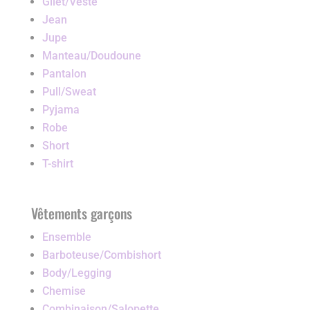
Gilet/Veste
Jean
Jupe
Manteau/Doudoune
Pantalon
Pull/Sweat
Pyjama
Robe
Short
T-shirt
Vêtements garçons
Ensemble
Barboteuse/Combishort
Body/Legging
Chemise
Combinaison/Salopette