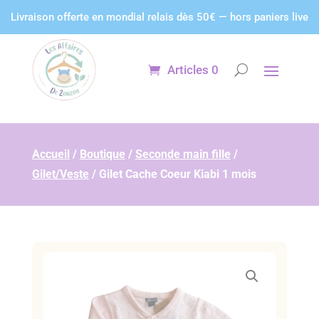
Panneau de gestion des cookies
Livraison offerte en mondial relais dès 50€ — hors paniers live
Articles 0
Accueil
/
Boutique
/
Seconde main fille
/
Gilet/Veste
/
Gilet Cache Coeur Kiabi 1 mois