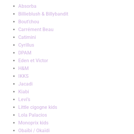
Absorba
Billieblush & Billybandit
Bout’chou
Carrément Beau
Catimini
Cyrillus
DPAM
Eden et Victor
H&M
IKKS
Jacadi
Kiabi
Levi’s
Little cigogne kids
Lola Palacios
Monoprix kids
Obaïbi / Okaïdi