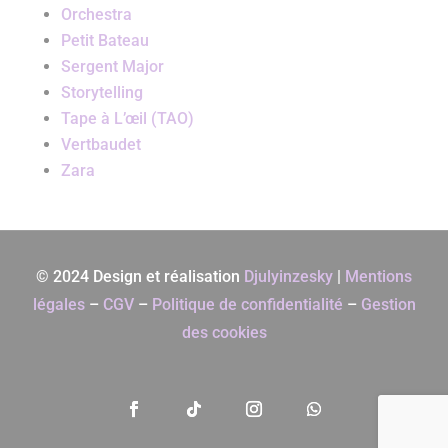
Orchestra
Petit Bateau
Sergent Major
Storytelling
Tape à L’œil (TAO)
Vertbaudet
Zara
© 2024 Design et réalisation
Djulyinzesky
|
Mentions
légales
–
CGV
–
Politique de confidentialité
–
Gestion
des cookies