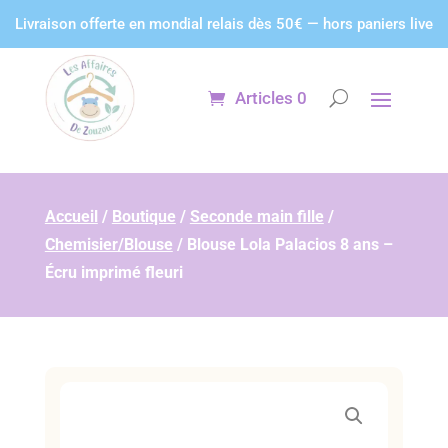
Panneau de gestion des cookies
Livraison offerte en mondial relais dès 50€ — hors paniers live
Articles 0
Accueil
/
Boutique
/
Seconde main fille
/
Chemisier/Blouse
/
Blouse Lola Palacios 8 ans –
Écru imprimé fleuri