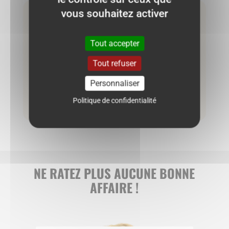
vous souhaitez activer
Neuf
Jupe Name It 8 ans
Tout accepter
Tout refuser
10.00
€
Personnaliser
Politique de confidentialité
Ajouter au panier
NE RATEZ PLUS AUCUNE BONNE
AFFAIRE !