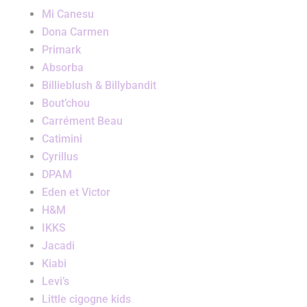
Mi Canesu
Dona Carmen
Primark
Absorba
Billieblush & Billybandit
Bout’chou
Carrément Beau
Catimini
Cyrillus
DPAM
Eden et Victor
H&M
IKKS
Jacadi
Kiabi
Levi’s
Little cigogne kids