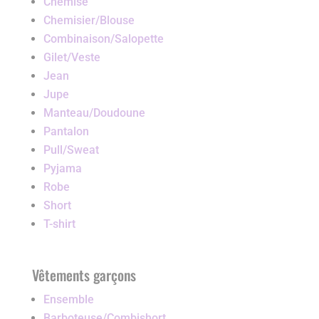
Chemise
Chemisier/Blouse
Combinaison/Salopette
Gilet/Veste
Jean
Jupe
Manteau/Doudoune
Pantalon
Pull/Sweat
Pyjama
Robe
Short
T-shirt
Vêtements garçons
Ensemble
Barboteuse/Combishort