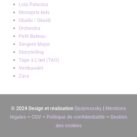
Lola Palacios
Monoprix kids
Obaïbi / Okaïdi
Orchestra
Petit Bateau
Sergent Major
Storytelling
Tape à L’œil (TAO)
Vertbaudet
Zara
© 2024 Design et réalisation
Djulyinzesky
|
Mentions
légales
–
CGV
–
Politique de confidentialité
–
Gestion
des cookies