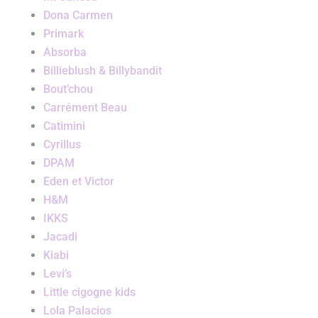
Dona Carmen
Primark
Absorba
Billieblush & Billybandit
Bout’chou
Carrément Beau
Catimini
Cyrillus
DPAM
Eden et Victor
H&M
IKKS
Jacadi
Kiabi
Levi’s
Little cigogne kids
Lola Palacios