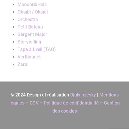
Monoprix kids
Obaïbi / Okaïdi
Orchestra
Petit Bateau
Sergent Major
Storytelling
Tape à L’œil (TAO)
Vertbaudet
Zara
© 2024 Design et réalisation
Djulyinzesky
|
Mentions
légales
–
CGV
–
Politique de confidentialité
–
Gestion
des cookies