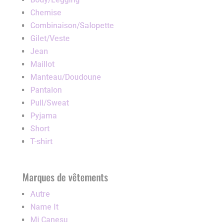
Chemise
Combinaison/Salopette
Gilet/Veste
Jean
Maillot
Manteau/Doudoune
Pantalon
Pull/Sweat
Pyjama
Short
T-shirt
Marques de vêtements
Autre
Name It
Mi Canesu