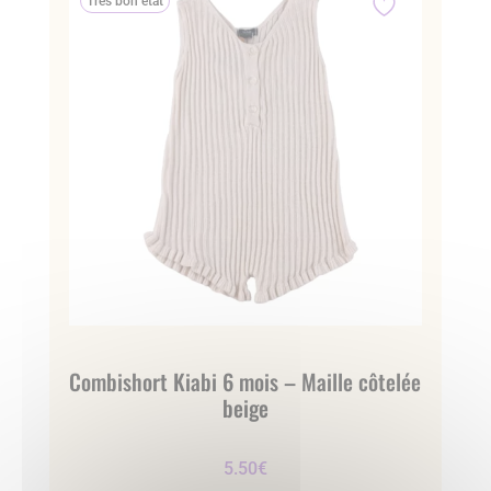
Très bon état
Combishort Kiabi 6 mois – Maille côtelée
beige
5.50
€