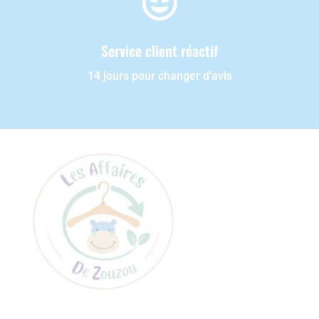

Service client réactif
14 jours pour changer d'avis