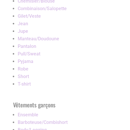
Chemisier/Blouse
Combinaison/Salopette
Gilet/Veste
Jean
Jupe
Manteau/Doudoune
Pantalon
Pull/Sweat
Pyjama
Robe
Short
T-shirt
Vêtements garçons
Ensemble
Barboteuse/Combishort
Body/Legging