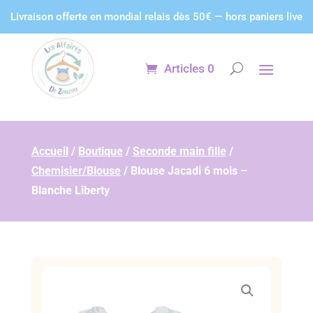
Panneau de gestion des cookies
Livraison offerte en mondial relais dès 50€ — hors paniers live
Articles 0
Accueil
/
Boutique
/
Seconde main fille
/
Chemisier/Blouse
/
Blouse Jacadi 6 mois –
Blanche Liberty