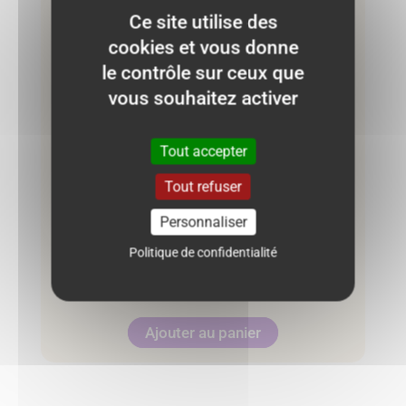
Ce site utilise des
cookies et vous donne
le contrôle sur ceux que
vous souhaitez activer
Tout accepter
Tout refuser
Personnaliser
Short Vertbaudet 12 mois – Rose
Politique de confidentialité
6.50
€
Ajouter au panier