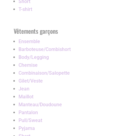
Short
T-shirt
Vêtements garçons
Ensemble
Barboteuse/Combishort
Body/Legging
Chemise
Combinaison/Salopette
Gilet/Veste
Jean
Maillot
Manteau/Doudoune
Pantalon
Pull/Sweat
Pyjama