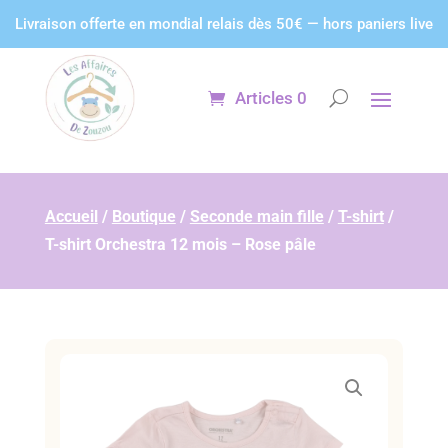
Panneau de gestion des cookies
Livraison offerte en mondial relais dès 50€ — hors paniers live
Articles 0
Accueil
/
Boutique
/
Seconde main fille
/
T-shirt
/
T-shirt Orchestra 12 mois – Rose pâle