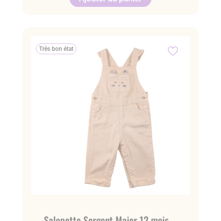
Très bon état
Salopette Sergent Major 12 mois –