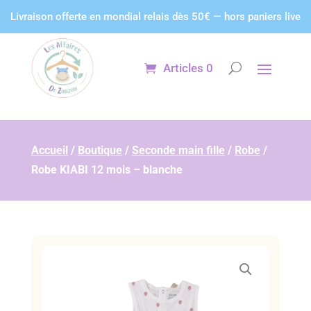
Panneau de gestion des cookies
Livraison offerte en mondial relais dès 50€ — hors paniers live
Articles 0
Accueil
/
Boutique
/
Seconde main fille
/
Robe
/
Robe KIABI 12 mois – blanche