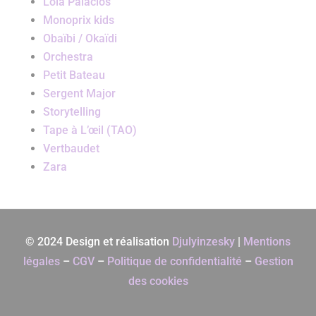
Lola Palacios
Monoprix kids
Obaïbi / Okaïdi
Orchestra
Petit Bateau
Sergent Major
Storytelling
Tape à L’œil (TAO)
Vertbaudet
Zara
© 2024 Design et réalisation
Djulyinzesky
|
Mentions
légales
–
CGV
–
Politique de confidentialité
–
Gestion
des cookies