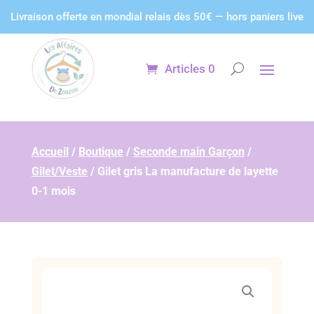
Panneau de gestion des cookies
Livraison offerte en mondial relais dès 50€ — hors paniers live
Articles 0
Accueil
/
Boutique
/
Seconde main Garçon
/
Gilet/Veste
/
Gilet gris La manufacture de layette
0-1 mois