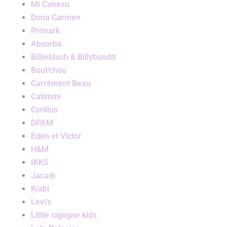
Mi Canesu
Dona Carmen
Primark
Absorba
Billieblush & Billybandit
Bout’chou
Carrément Beau
Catimini
Cyrillus
DPAM
Eden et Victor
H&M
IKKS
Jacadi
Kiabi
Levi’s
Little cigogne kids