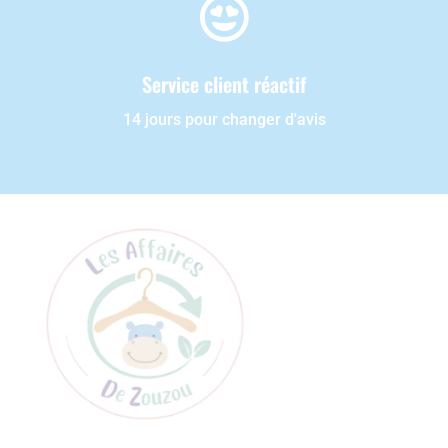

Service client réactif
14 jours pour changer d'avis