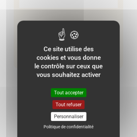
Pantalon Kiabi 1 mois – Jaune moutarde
3.00
€
Ce site utilise des
cookies et vous donne
Ajouter au panier
le contrôle sur ceux que
vous souhaitez activer
Tout accepter
NE RATEZ PLUS AUCUNE BONNE
Tout refuser
AFFAIRE !
Personnaliser
Politique de confidentialité