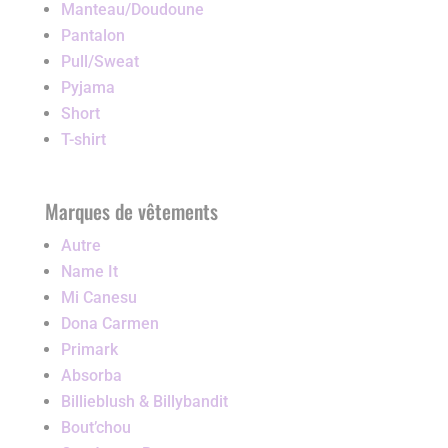
Manteau/Doudoune
Pantalon
Pull/Sweat
Pyjama
Short
T-shirt
Marques de vêtements
Autre
Name It
Mi Canesu
Dona Carmen
Primark
Absorba
Billieblush & Billybandit
Bout’chou