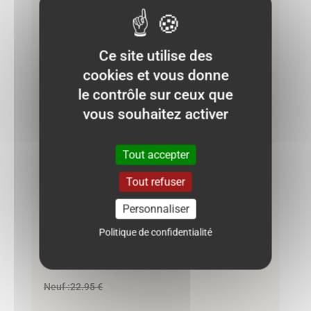
Ce site utilise des
cookies et vous donne
le contrôle sur ceux que
vous souhaitez activer
Tout accepter
Tout refuser
Robe Zara 12/18 mois – Rose et blanc à
Personnaliser
carreaux
Politique de confidentialité
8.00
€
Neuf :
22.95 €