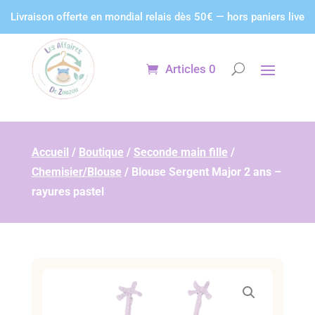
Panneau de gestion des cookies
Livraison offerte en mondial relais dès 50€ — hors paniers live
Articles 0
Accueil
/
Boutique
/
Seconde main fille
/
Chemisier/Blouse
/
Blouse Sergent Major 2 ans –
rayures pastel