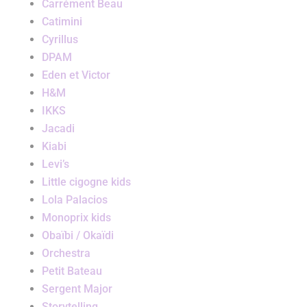
Carrément Beau
Catimini
Cyrillus
DPAM
Eden et Victor
H&M
IKKS
Jacadi
Kiabi
Levi’s
Little cigogne kids
Lola Palacios
Monoprix kids
Obaïbi / Okaïdi
Orchestra
Petit Bateau
Sergent Major
Storytelling