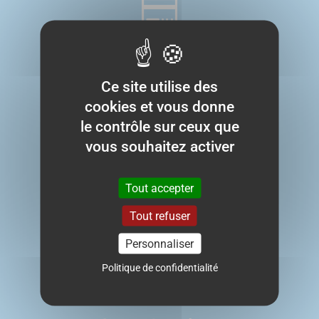

Paiement sécurisé
Avec Stripe
Ce site utilise des
cookies et vous donne

le contrôle sur ceux que
vous souhaitez activer
Expédition sous 48h
Tout accepter
A partir de 4,90€
Tout refuser
Offerte dès 50€
Personnaliser

Politique de confidentialité