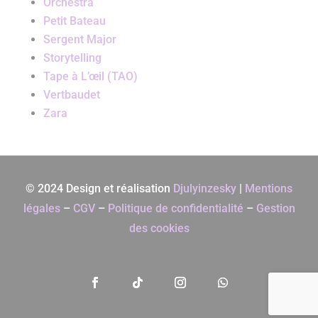
Orchestra
Petit Bateau
Sergent Major
Storytelling
Tape à L’œil (TAO)
Vertbaudet
Zara
© 2024 Design et réalisation
Djulyinzesky
|
Mentions
légales
–
CGV
–
Politique de confidentialité
–
Gestion
des cookies