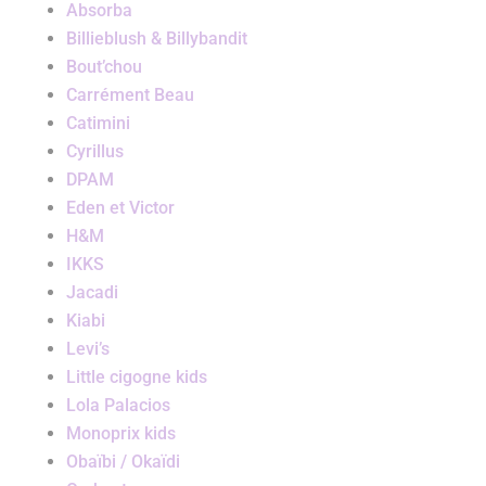
Absorba
Billieblush & Billybandit
Bout’chou
Carrément Beau
Catimini
Cyrillus
DPAM
Eden et Victor
H&M
IKKS
Jacadi
Kiabi
Levi’s
Little cigogne kids
Lola Palacios
Monoprix kids
Obaïbi / Okaïdi