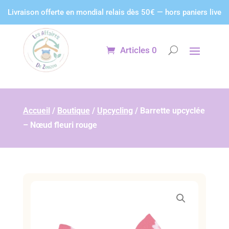
Panneau de gestion des cookies
Livraison offerte en mondial relais dès 50€ — hors paniers live
Articles 0
Accueil
/
Boutique
/
Upcycling
/
Barrette upcyclée
– Nœud fleuri rouge