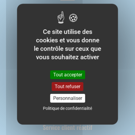
Paiement sécurisé
Avec Stripe
Ce site utilise des
cookies et vous donne

le contrôle sur ceux que
vous souhaitez activer
Expédition sous 48h
Tout accepter
A partir de 4,90€
Offerte dès 50€
Tout refuser
Personnaliser

Politique de confidentialité
Service client réactif