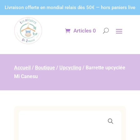
Panneau de gestion des cookies
Livraison offerte en mondial relais dès 50€ — hors paniers live
Articles 0
Accueil
/
Boutique
/
Upcycling
/
Barrette upcyclée
Mi Canesu