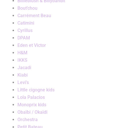
Billieblush & Billybandit
Bout’chou
Carrément Beau
Catimini
Cyrillus
DPAM
Eden et Victor
H&M
IKKS
Jacadi
Kiabi
Levi’s
Little cigogne kids
Lola Palacios
Monoprix kids
Obaïbi / Okaïdi
Orchestra
Petit Bateau