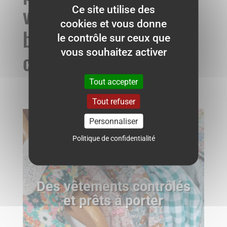
vos enfants avec style,
Ce site utilise des
cookies et vous donne
bon sens… et sans
le contrôle sur ceux que
vous souhaitez activer
culpabilité.
Tout accepter
Tout refuser
Personnaliser
Acheter
Politique de confidentialité
Des vêtements contrôlés
et prêts à porter